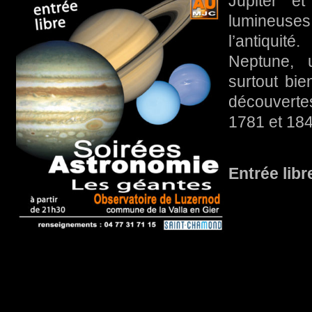
Jupiter e
lumineuses
l’antiquit
Neptune, 
surtout bie
découvert
1781 et 18
Entrée libr