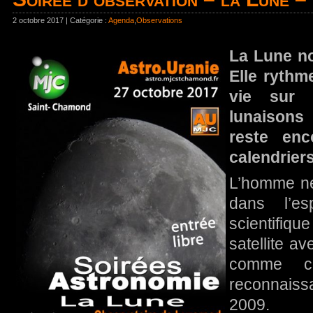
2 octobre 2017 | Catégorie :
Agenda
,
Observations
La Lune no
Elle rythm
vie sur 
lunaisons
reste en
calendrier
L’homme ne 
dans l’e
scientifiqu
satellite a
comme c
reconnais
2009.