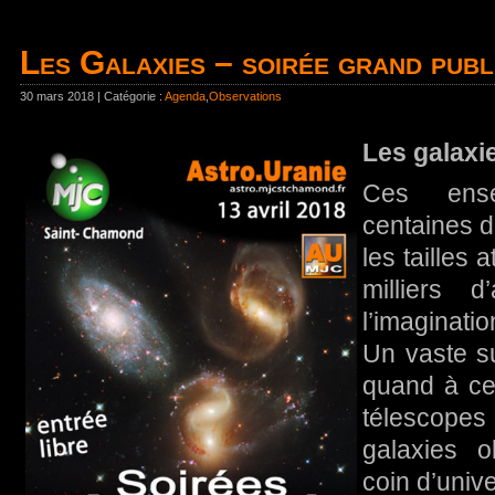
Les Galaxies – soirée grand publ
30 mars 2018 | Catégorie :
Agenda
,
Observations
Les galaxi
Ces ense
centaines de
les tailles 
milliers d
l’imaginati
Un vaste su
quand à ce
télescope
galaxies o
coin d’unive