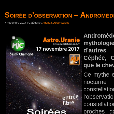
Soirée d’observation – Andromèd
7 novembre 2017 | Catégorie :
Agenda
,
Observations
Andromèd
mythologi
d’autres
Céphée, C
que le chev
Ce mythe e
noctur
constella
l’observ
constellati
proches g