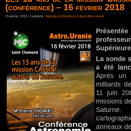
(conférence) – 16 février 2018
25 janvier 2018 | Catégorie :
Agenda
,
Conférences
,
Culture
,
Non classé
Présenté
professeu
Supérieure
La sonde s
a été lan
Après un 
milliards de
11 juin 2
missions d
Saturne
cartograp
anneaux de 