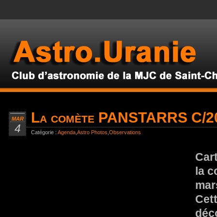
La comète PANSTARRS C/2
MAR
4
Catégorie :
Agenda
,
Astro Photos
,
Observations
Cart
la c
mar
Cet
déco