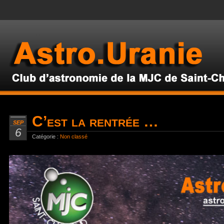
C’est la rentrée …
SEP
6
Catégorie :
Non classé